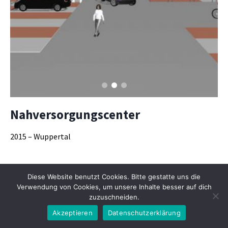
Nahversorgungscenter
2015 –
Wuppertal
Diese Website benutzt Cookies. Bitte gestatte uns die
© 2026 Friedrich-W. Groefke | Architekt
Verwendung von Cookies, um unsere Inhalte besser auf dich
Datenschutz
Impressum
zuzuschneiden.
Akzeptieren
Datenschutzerklärung